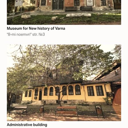
Museum for New history of Varna
"8-mi noemvri" str. №3
Аdministrative building