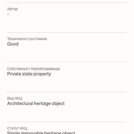
Автор
-
Техническо състояние
Good
Собственост (преобладаваща)
Private state property
Вид НКЦ
Architectural heritage object
Статут НКЦ
Single immovable heritage object