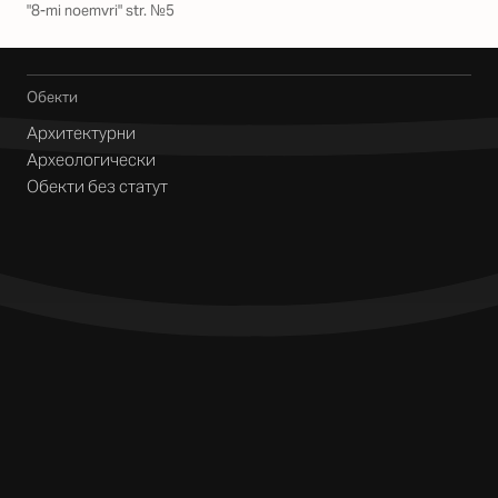
"8-mi noemvri" str. №5
Обекти
Архитектурни
Археологически
Обекти без статут