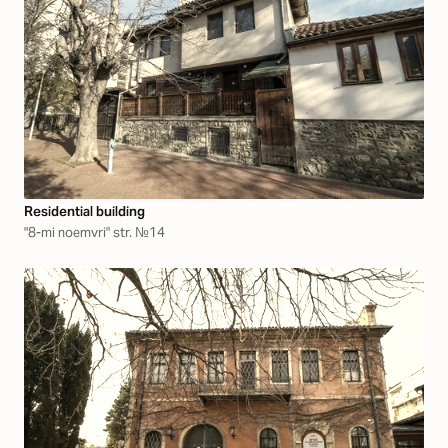
Residential building
"8-mi noemvri" str. №14