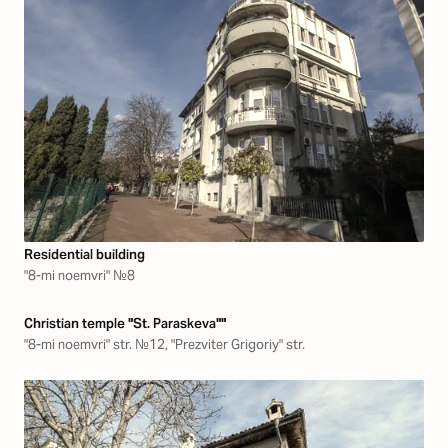
Residential building
"8-mi noemvri" №8
Christian temple "St. Paraskeva""
"8-mi noemvri" str. №12, "Prezviter Grigoriy" str.