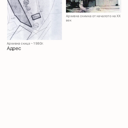
Архивна снимка от началото на XX
век
Архивна скица ~ 1980г.
Адрес