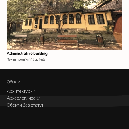
Аdministrative building
"8-mi noemvri" str. №5
Обекти
Архитектурни
Археологически
Обекти без статут