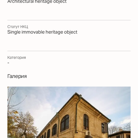
Architectural heritage object
Статут НКЦ
Single immovable heritage object
Категория
-
Галерия