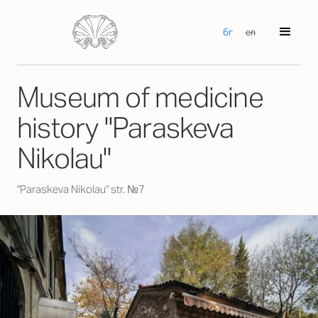
бг
en
Museum of medicine
history "Paraskeva
Nikolau"
"Paraskeva Nikolau" str. №7