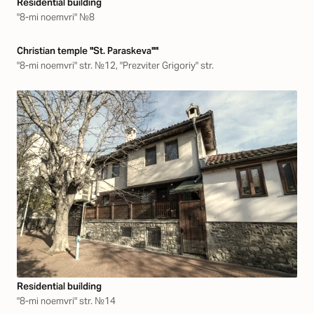
Residential building
"8-mi noemvri" №8
Christian temple "St. Paraskeva""
"8-mi noemvri" str. №12, "Prezviter Grigoriy" str.
Residential building
"8-mi noemvri" str. №14