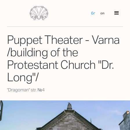
бг
en
Puppet Theater - Varna
/building of the
Protestant Church "Dr.
Long"/
"Dragoman" str. №4