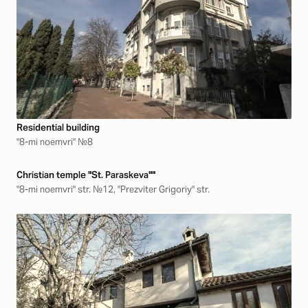
Residential building
"8-mi noemvri" №8
Christian temple "St. Paraskeva""
"8-mi noemvri" str. №12, "Prezviter Grigoriy" str.