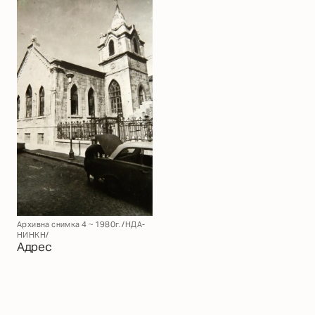
Архивна снимка 4 ~ 1980г. /НДА-
НИНКН/
Адрес