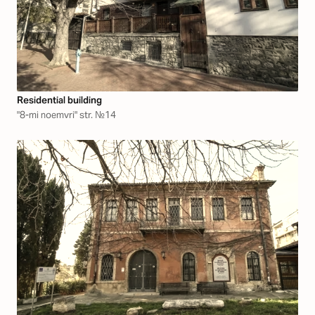
Residential building
"8-mi noemvri" str. №14