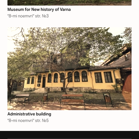
Museum for New history of Varna
"8-mi noemvri" str. №3
Аdministrative building
"8-mi noemvri" str. №5