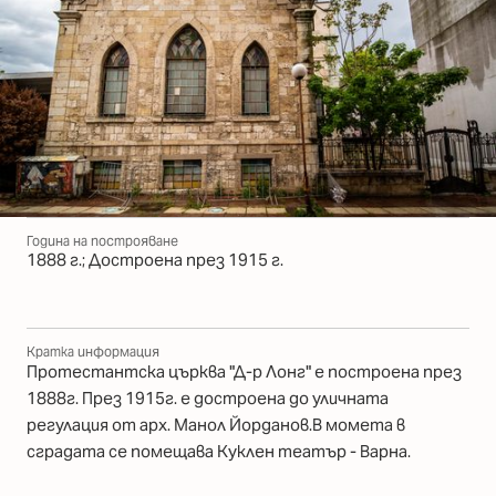
Година на построяване
1888 г.; Достроена през 1915 г.
Кратка информация
Протестантска църква "Д-р Лонг" е построена през
1888г. През 1915г. е достроена до уличната
регулация от арх. Манол Йорданов.В момета в
сградата се помещава Куклен театър - Варна.