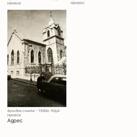
НИНКН/
НИНКН/
Архивна снимка ~ 1980г. /НДА-
НИНКН/
Адрес