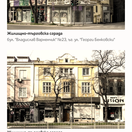
Жилищно-търговска сграда
бул. "Владислав Варненчик" №23, ъг. ул. "Георги Бенковски"