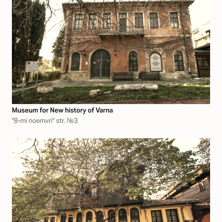
Museum for New history of Varna
"8-mi noemvri" str. №3