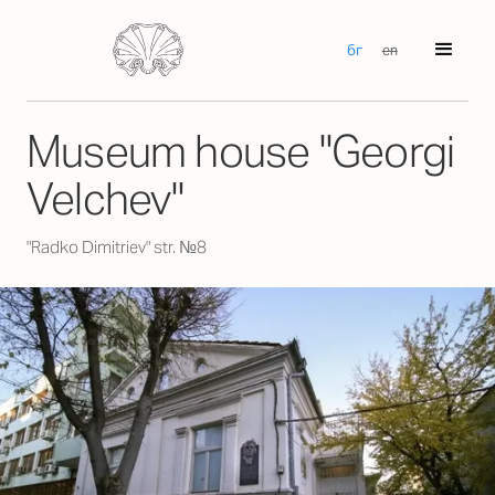
бг
en
Museum house "Georgi
Velchev"
"Radko Dimitriev" str. №8