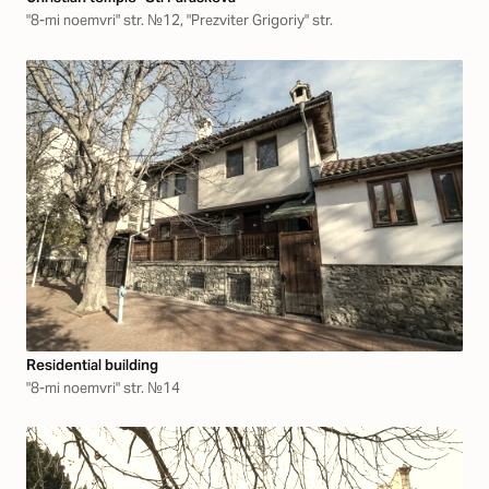
"8-mi noemvri" str. №12, "Prezviter Grigoriy" str.
Residential building
"8-mi noemvri" str. №14