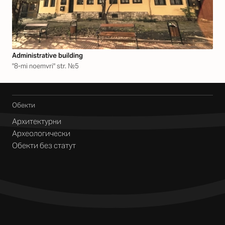
Аdministrative building
"8-mi noemvri" str. №5
Обекти
Архитектурни
Археологически
Обекти без статут