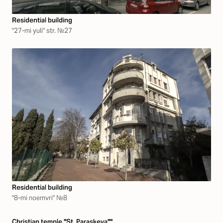
Residential building
"27-mi yuli" str. №27
Residential building
"8-mi noemvri" №8
Christian temple "St. Paraskeva""