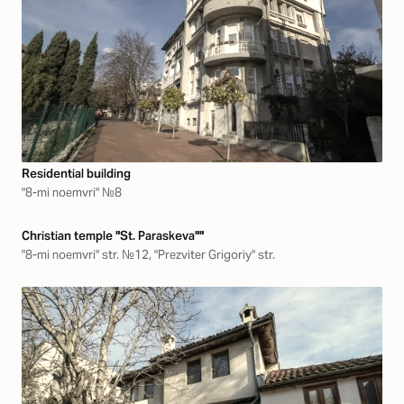
Residential building
"8-mi noemvri" №8
Christian temple "St. Paraskeva""
"8-mi noemvri" str. №12, "Prezviter Grigoriy" str.