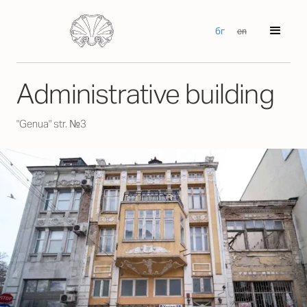
бг
en
Аdministrative building
"Genua" str. №3