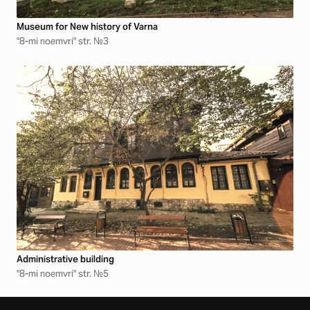
Museum for New history of Varna
"8-mi noemvri" str. №3
Аdministrative building
"8-mi noemvri" str. №5