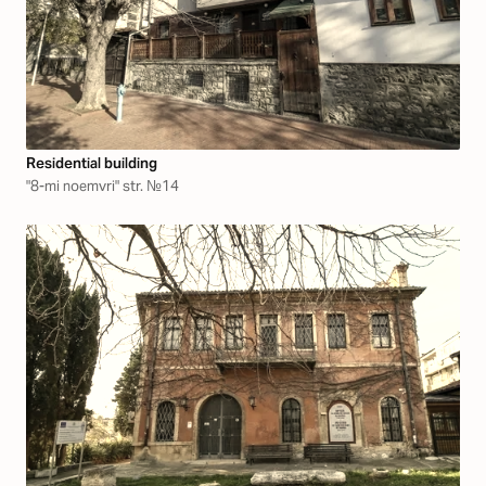
Residential building
"8-mi noemvri" str. №14