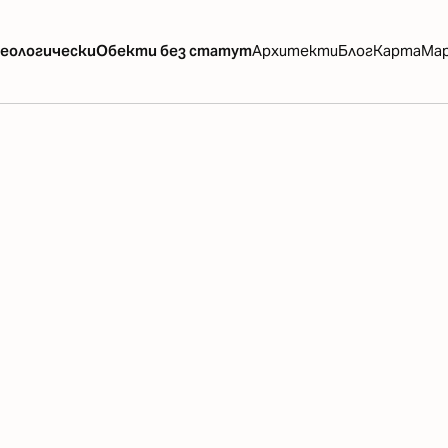
еологически
Обекти без статут
Архитекти
Блог
Карта
Ма