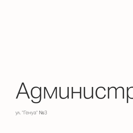
Администр
ул. "Генуа" №3