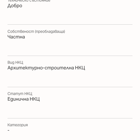
Техническо състояние
Добро
Собственост (преобладаваща)
Частна
Вид НКЦ
Архитектурно-строителна НКЦ
Статут НКЦ
Единична НКЦ
Категория
-