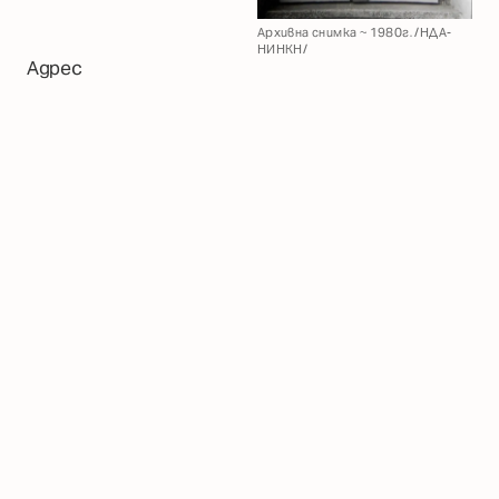
Архивна снимка ~ 1980г. /НДА-
НИНКН/
Адрес