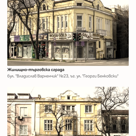
Жилищно-търговска сграда
бул. "Владислав Варненчик" №23, ъг. ул. "Георги Бенковски"