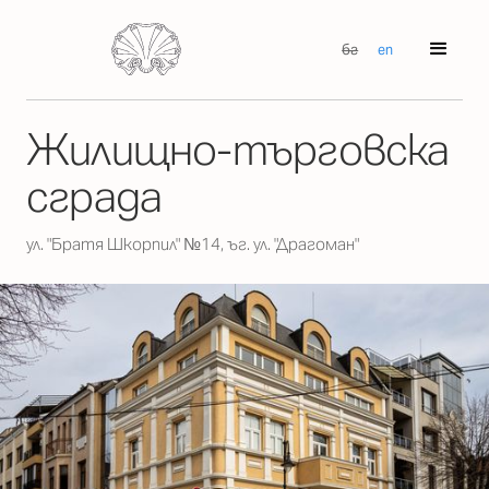
бг
en
Жилищно-търговска
сграда
ул. "Братя Шкорпил" №14, ъг. ул. "Драгоман"