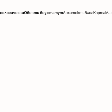
еологически
Обекти без статут
Архитекти
Блог
Карта
Ма