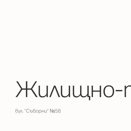
Жилищно-т
бул. "Съборни" №58