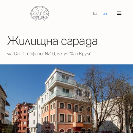
бг
en
Жилищна сграда
ул. "Сан Стефано" №10, ъг. ул. "Хан Крум"