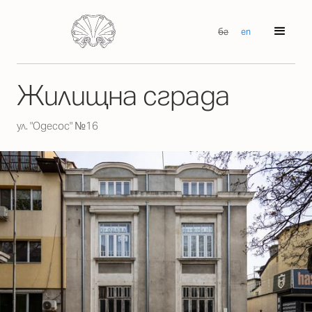
бг
en
Жилищна сграда
ул. "Одесос" №16