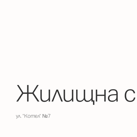
Жилищнa с
ул. "Котел" №7