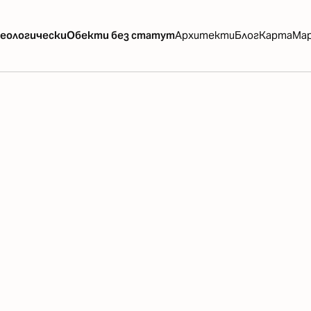
еологически
Обекти без статут
Архитекти
Блог
Карта
Ма