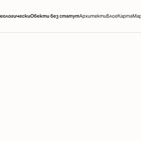
еологически
Обекти без статут
Архитекти
Блог
Карта
Ма