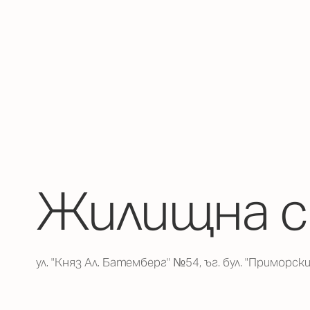
Жилищна с
ул. "Княз Ал. Батемберг" №54, ъг. бул. "Приморски