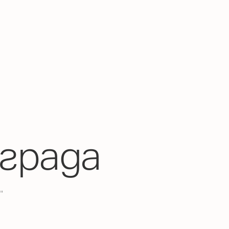
града
"