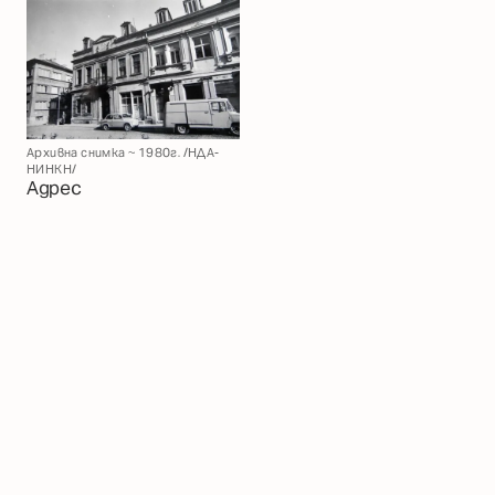
Архивна снимка ~ 1980г. /НДА-
НИНКН/
Адрес