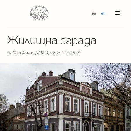
бг
en
Жилищна сграда
ул. "Хан Аспарух" №8, ъг. ул. "Одесос"