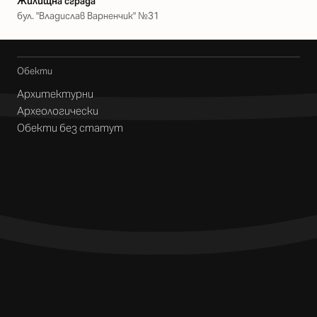
Жилищна сграда
бул. "Владислав Варненчик" №31
Обекти
Архитектурни
Археологически
Обекти без статут