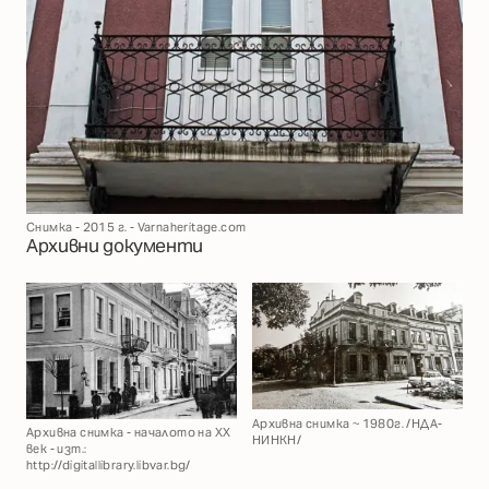
Снимка - 2015 г. - Varnaheritage.com
Архивни документи
Архивна снимка ~ 1980г. /НДА-
Архивна снимка - началото на XX
НИНКН/
век - изт.:
http://digitallibrary.libvar.bg/