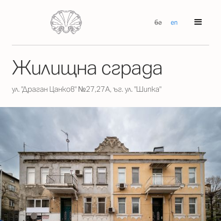
бг
en
Жилищна сграда
ул. "Драган Цанков" №27,27А, ъг. ул. "Шипка"