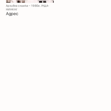
Архивна снимка ~ 1980г. /НДА-
НИНКН/
Адрес