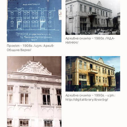
Архивна снимка ~ 1980г. /НДА-
НИНКН/
Проект - 1908г. /изт.: Архив-
Община Варна/
Архивна снимка ~ 1990г. - изт.:
http://digitallibrary.libvar.bg/