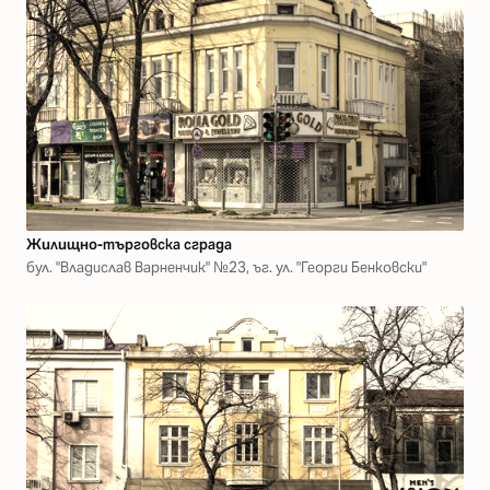
Жилищно-търговска сграда
бул. "Владислав Варненчик" №23, ъг. ул. "Георги Бенковски"