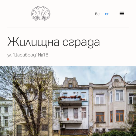
бг
en
Жилищна сграда
ул. "Цариброд" №16