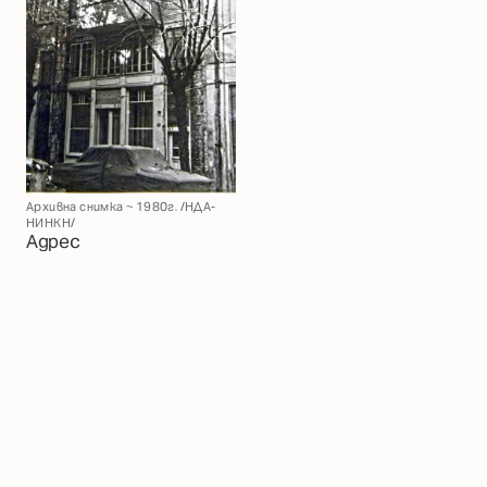
Архивна снимка ~ 1980г. /НДА-
НИНКН/
Адрес