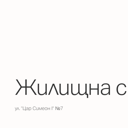
Жилищна с
ул. "Цар Симеон I" №7