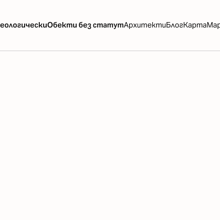
еологически
Обекти без статут
Архитекти
Блог
Карта
Ма