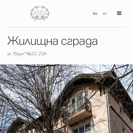
бг
en
Жилищна сграда
ул. "Бдин" №23, 23А