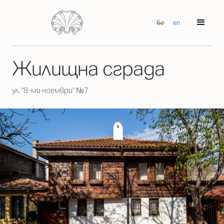
бг
en
Жилищна сграда
ул. "8-ми ноември" №7