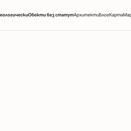
еологически
Обекти без статут
Архитекти
Блог
Карта
Ма