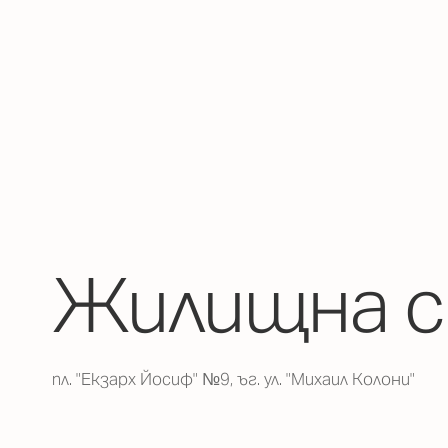
Жилищна с
пл. "Екзарх Йосиф" №9, ъг. ул. "Михаил Колони"