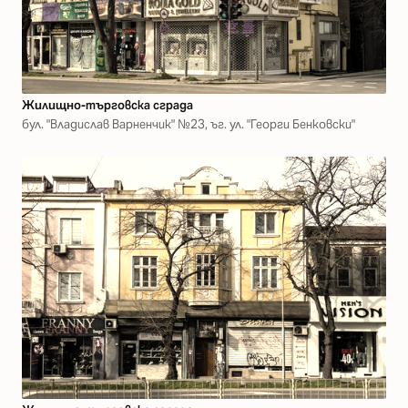
Жилищно-търговска сграда
бул. "Владислав Варненчик" №23, ъг. ул. "Георги Бенковски"