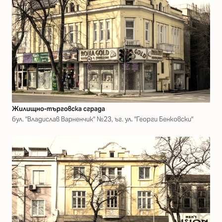
Жилищно-търговска сграда
бул. "Владислав Варненчик" №23, ъг. ул. "Георги Бенковски"