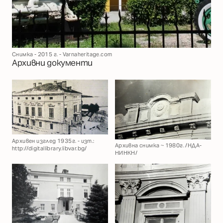
Снимка - 2015 г. - Varnaheritage.com
Архивни документи
Архивен изглед 1935г. - изт.:
Архивна снимка ~ 1980г. /НДА-
http://digitallibrary.libvar.bg/
НИНКН/