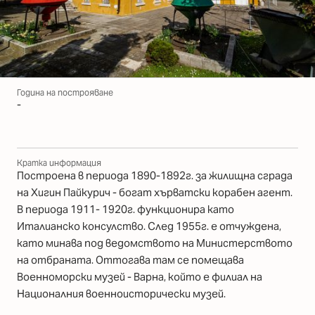
Година на построяване
-
Кратка информация
Построена в периода 1890-1892г. за жилищна сграда
на Хигин Пайкурич - богат хърватски корабен агент.
В периода 1911- 1920г. функционира като
Италианско консулство. След 1955г. е отчуждена,
като минава под ведомството на Министерството
на отбраната. Оттогава там се помещава
Военноморски музей - Варна, който е филиал на
Националния военноисторически музей.