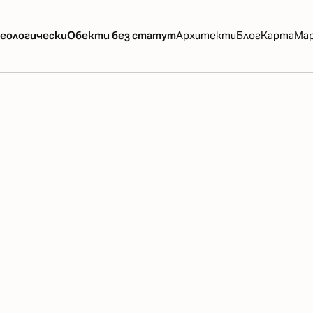
еологически
Обекти без статут
Архитекти
Блог
Карта
Ма