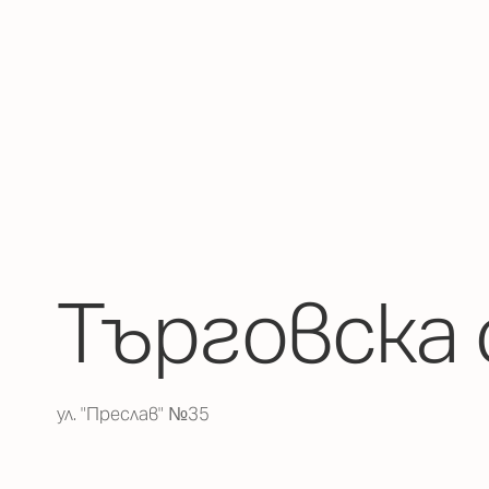
Търговска 
ул. "Преслав" №35