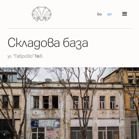
бг
en
Складова база
ул. "Габрово" №6