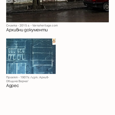
Снимка - 2015 г. - Varnaheritage.com
Архивни документи
Проект - 1907г. /изт.: Архив-
Община Варна/
Адрес