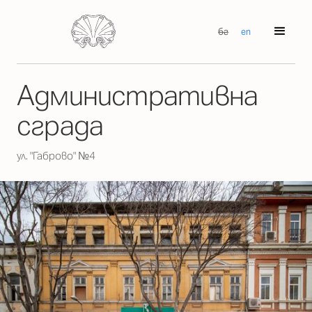
бг
en
Административна
сграда
ул. "Габрово" №4