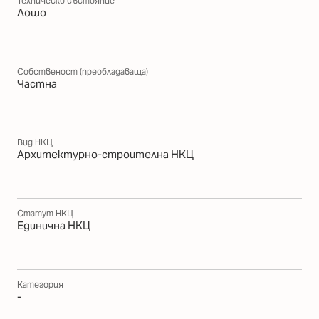
Техническо състояние
Лошо
Собственост (преобладаваща)
Частна
Вид НКЦ
Архитектурно-строителна НКЦ
Статут НКЦ
Единична НКЦ
Категория
-