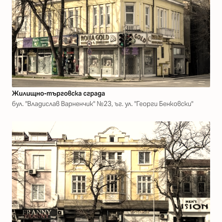
Жилищно-търговска сграда
бул. "Владислав Варненчик" №23, ъг. ул. "Георги Бенковски"