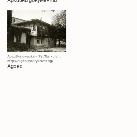
Архивни документи
Архивна снимка ~ 1970г. - изт.:
http://digitallibrary.libvar.bg/
Адрес