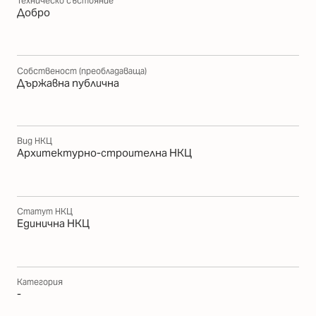
Техническо състояние
Добро
Собственост (преобладаваща)
Държавна публична
Вид НКЦ
Архитектурно-строителна НКЦ
Статут НКЦ
Единична НКЦ
Категория
-