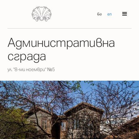
бг
en
Административна
сграда
ул. "8-ми ноември" №5