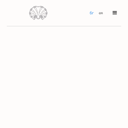
бг
en