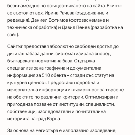
безвъзмездно по осъществяването на сайта. Екипът
се състои от арх. Ирина Рачева (съдържание и
редакция), Даниел Ефтимов (фотозаснемане и
техническа обработка) и Давид Пенев (разработка на
сайт).
Сайтът предоставя абсолютно свободен достъп до
дигиталнабаза данни, систематизирана според
българската нормативна база. Съдържа
специализирана графична и документална
информация за 510 обекта – сгради със статут на
културна ценност. Предоставя подробна и
изчерпателна информация и възможност за търсене
на обектите по различни критерии. Оптимизиран и
пригоденза позване от институции, специалисти,
собственици, изследователи и почитателина
историята на град Варна.
За основа на Регистъра е използвано изследване,