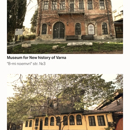
Museum for New history of Varna
"8-mi noemvri" str. №3