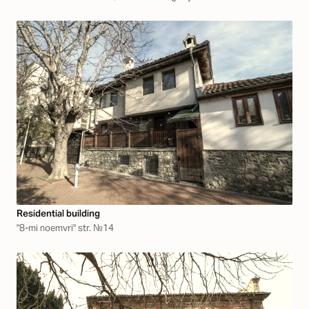
Residential building
"8-mi noemvri" str. №14