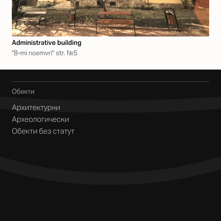
Аdministrative building
"8-mi noemvri" str. №5
Обекти
Архитектурни
Археологически
Обекти без статут