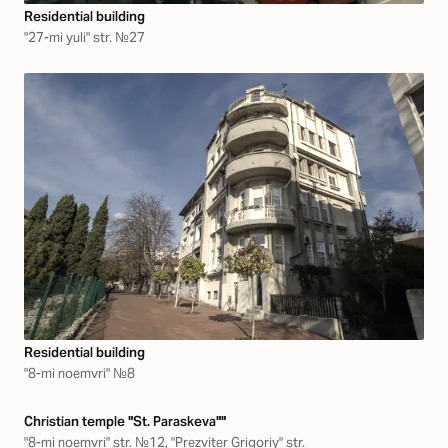
Residential building
"27-mi yuli" str. №27
Residential building
"8-mi noemvri" №8
Christian temple "St. Paraskeva""
"8-mi noemvri" str. №12, "Prezviter Grigoriy" str.