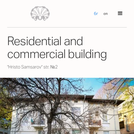
бг
en
Residential and
commercial building
"Hristo Samsarov" str. №2