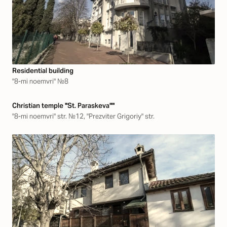
Residential building
"8-mi noemvri" №8
Christian temple "St. Paraskeva""
"8-mi noemvri" str. №12, "Prezviter Grigoriy" str.