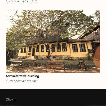
"8-mi noemvri" str. №3
Аdministrative building
"8-mi noemvri" str. №5
Обекти