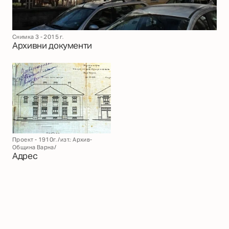
Снимка 3 - 2015 г.
Архивни документи
Проект - 1910г. /изт.: Архив-
Община Варна/
Адрес