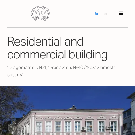
бг
en
Residential and
commercial building
"Dragoman" str. №1, "Preslav" str. №40 /"Nezavisimost"
square/