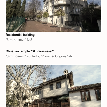
Residential building
"8-mi noemvri" №8
Christian temple "St. Paraskeva""
"8-mi noemvri" str. №12, "Prezviter Grigoriy" str.