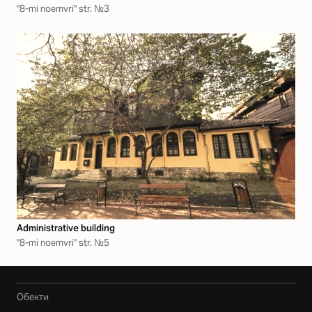
"8-mi noemvri" str. №3
Аdministrative building
"8-mi noemvri" str. №5
Обекти