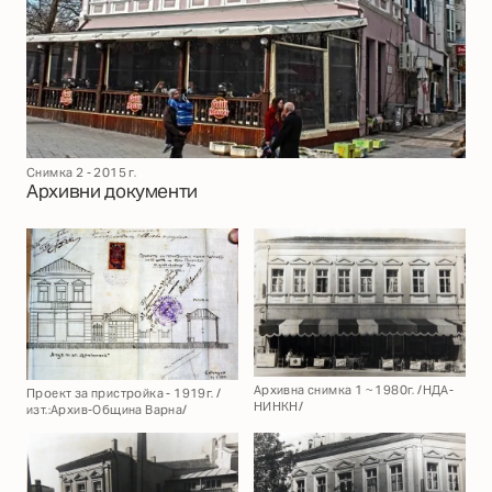
Снимка 2 - 2015 г.
Архивни документи
Архивна снимка 1 ~ 1980г. /НДА-
Проект за пристройка - 1919г. /
НИНКН/
изт.:Архив-Община Варна/