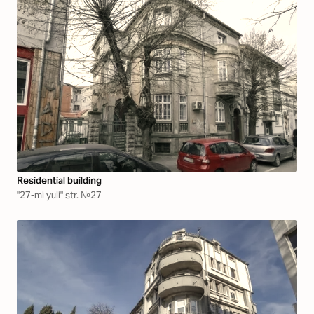
Residential building
"27-mi yuli" str. №27