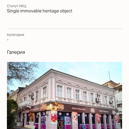
Статут НКЦ
Single immovable heritage object
Категория
-
Галерия