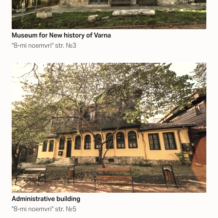
Museum for New history of Varna
"8-mi noemvri" str. №3
Аdministrative building
"8-mi noemvri" str. №5