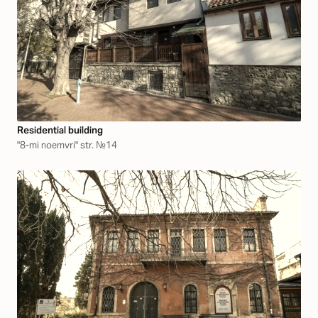
Residential building
"8-mi noemvri" str. №14