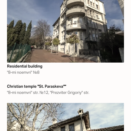
Residential building
"8-mi noemvri" №8
Christian temple "St. Paraskeva""
"8-mi noemvri" str. №12, "Prezviter Grigoriy" str.