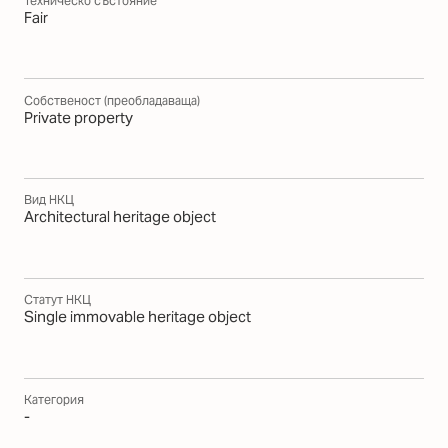
Техническо състояние
Fair
Собственост (преобладаваща)
Private property
Вид НКЦ
Architectural heritage object
Статут НКЦ
Single immovable heritage object
Категория
-