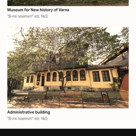
Museum for New history of Varna
"8-mi noemvri" str. №3
Аdministrative building
"8-mi noemvri" str. №5