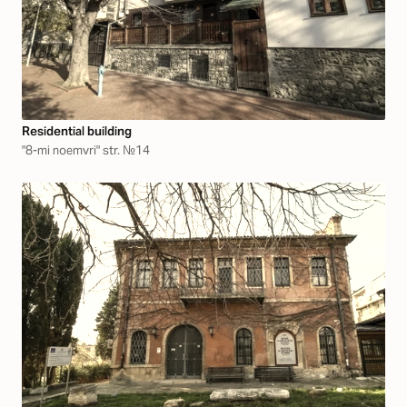
Residential building
"8-mi noemvri" str. №14