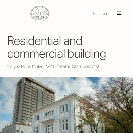
бг
en
Residential and
commercial building
"Knyaz Boris І" blvd. №46, "Stefan Stambolov" str.