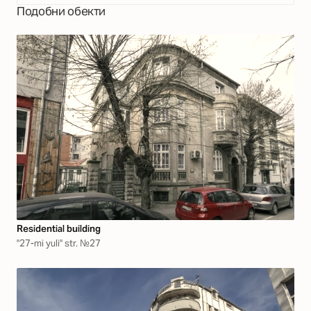
Подобни обекти
Residential building
"27-mi yuli" str. №27