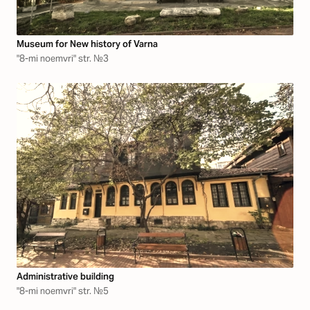
Museum for New history of Varna
"8-mi noemvri" str. №3
Аdministrative building
"8-mi noemvri" str. №5