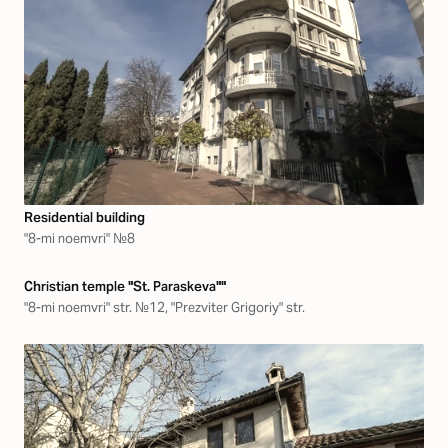
Residential building
"8-mi noemvri" №8
Christian temple "St. Paraskeva""
"8-mi noemvri" str. №12, "Prezviter Grigoriy" str.