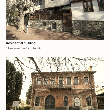
Residential building
"8-mi noemvri" str. №14