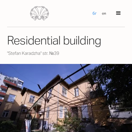
бг
en
Residential building
"Stefan Karadzha" str. №39