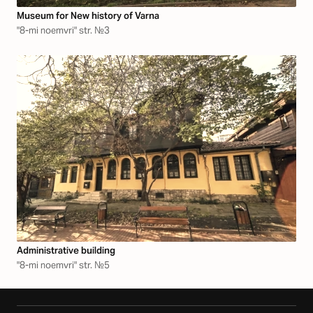
Museum for New history of Varna
"8-mi noemvri" str. №3
Аdministrative building
"8-mi noemvri" str. №5