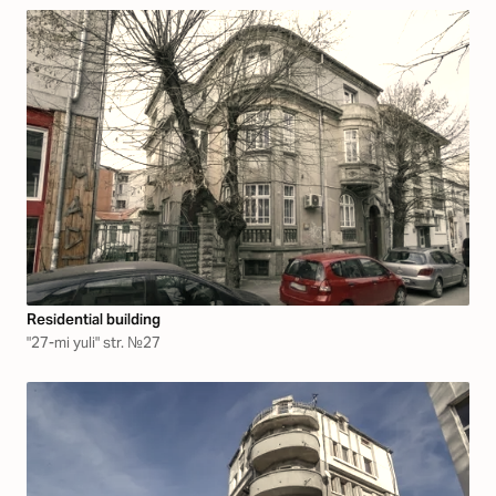
Residential building
"27-mi yuli" str. №27