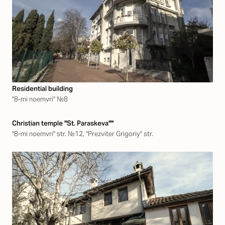
Residential building
"8-mi noemvri" №8
Christian temple "St. Paraskeva""
"8-mi noemvri" str. №12, "Prezviter Grigoriy" str.