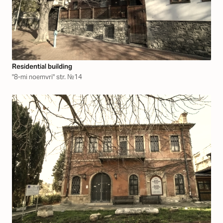
Residential building
"8-mi noemvri" str. №14