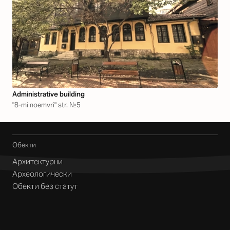
Аdministrative building
"8-mi noemvri" str. №5
Обекти
Архитектурни
Археологически
Обекти без статут