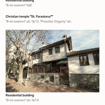
Residential building
"8-mi noemvri" №8
Christian temple "St. Paraskeva""
"8-mi noemvri" str. №12, "Prezviter Grigoriy" str.
Residential building
"8-mi noemvri" str. №14