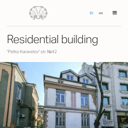
бг
en
Residential building
"Petko Karavelov" str. №42