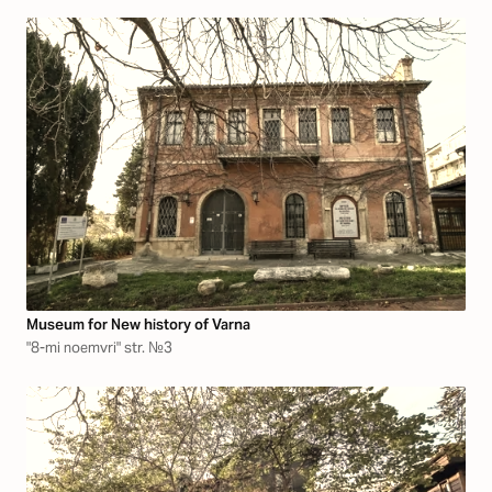
Museum for New history of Varna
"8-mi noemvri" str. №3