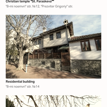
Christian temple "St. Paraskeva""
"8-mi noemvri" str. №12, "Prezviter Grigoriy" str.
Residential building
"8-mi noemvri" str. №14