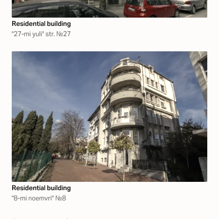
Residential building
"27-mi yuli" str. №27
Residential building
"8-mi noemvri" №8