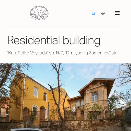
бг
en
Residential building
"Kap. Petko Voyvoda" str. №7, "D-r Lyudvig Zamenhov" str.