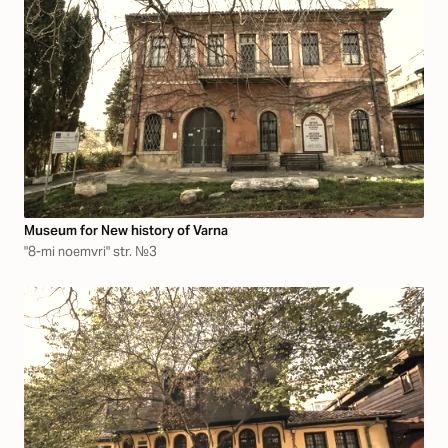
Museum for New history of Varna
"8-mi noemvri" str. №3