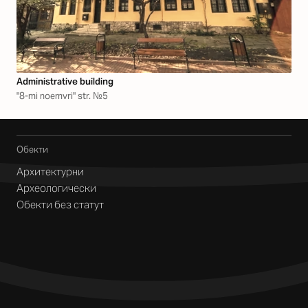
Аdministrative building
"8-mi noemvri" str. №5
Обекти
Архитектурни
Археологически
Обекти без статут