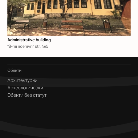
Аdministrative building
"8-mi noemvri" str. №5
Обекти
Архитектурни
Археологически
Обекти без статут