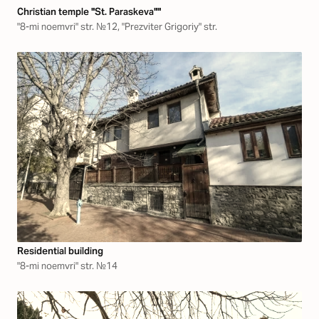
Christian temple "St. Paraskeva""
"8-mi noemvri" str. №12, "Prezviter Grigoriy" str.
Residential building
"8-mi noemvri" str. №14