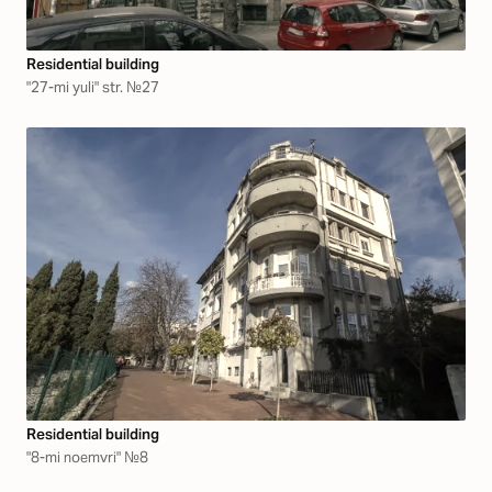
Residential building
"27-mi yuli" str. №27
Residential building
"8-mi noemvri" №8