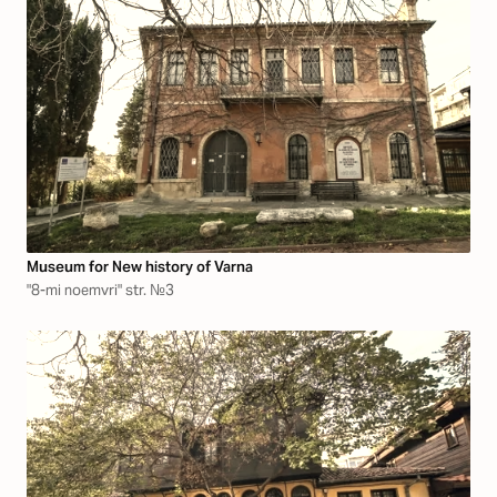
Museum for New history of Varna
"8-mi noemvri" str. №3