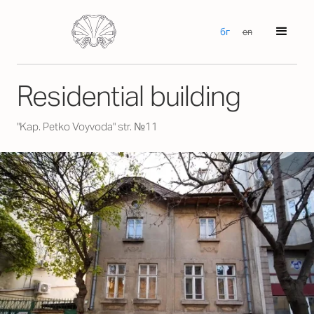
бг
en
Residential building
"Kap. Petko Voyvoda" str. №11