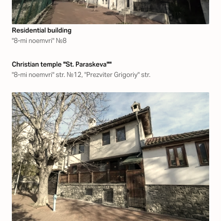
Residential building
"8-mi noemvri" №8
Christian temple "St. Paraskeva""
"8-mi noemvri" str. №12, "Prezviter Grigoriy" str.