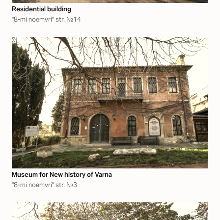
Residential building
"8-mi noemvri" str. №14
Museum for New history of Varna
"8-mi noemvri" str. №3