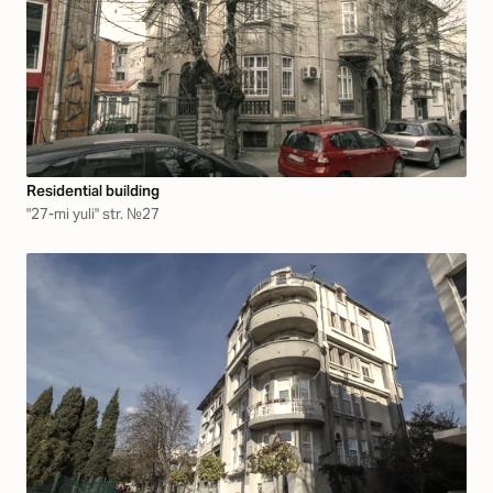
Residential building
"27-mi yuli" str. №27