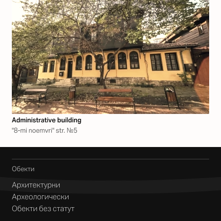
Аdministrative building
"8-mi noemvri" str. №5
Обекти
Архитектурни
Археологически
Обекти без статут