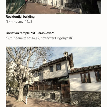
Residential building
"8-mi noemvri" №8
Christian temple "St. Paraskeva""
"8-mi noemvri" str. №12, "Prezviter Grigoriy" str.