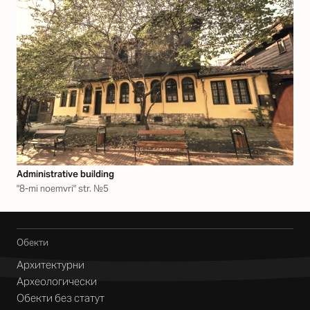
Аdministrative building
"8-mi noemvri" str. №5
Обекти
Архитектурни
Археологически
Обекти без статут