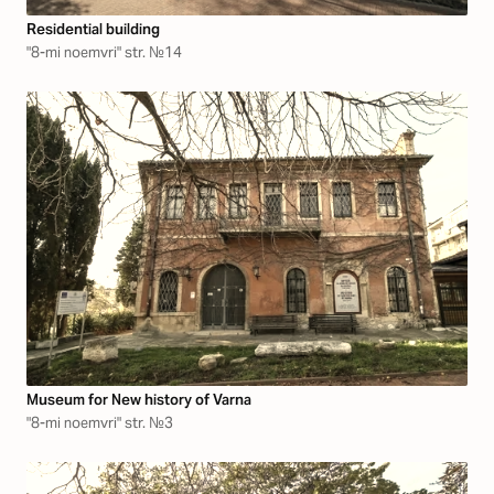
Residential building
"8-mi noemvri" str. №14
Museum for New history of Varna
"8-mi noemvri" str. №3