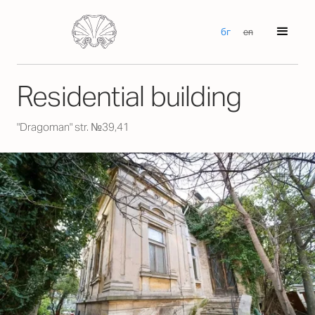
бг
en
Residential building
"Dragoman" str. №39,41