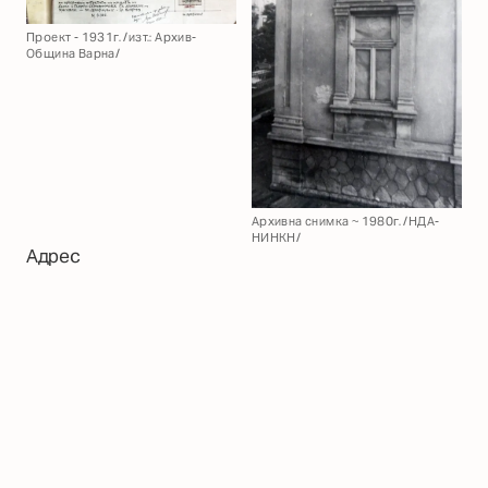
Проект - 1931г. /изт.: Архив-
Община Варна/
Архивна снимка ~ 1980г. /НДА-
НИНКН/
Адрес