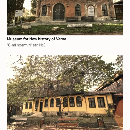
Museum for New history of Varna
"8-mi noemvri" str. №3