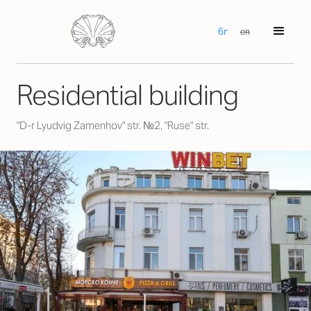
бг
en
Residential building
"D-r Lyudvig Zamenhov" str. №2, "Ruse" str.