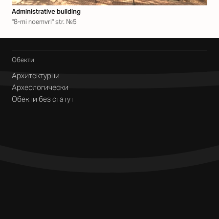
Аdministrative building
"8-mi noemvri" str. №5
Обекти
Архитектурни
Археологически
Обекти без статут