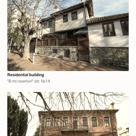
Residential building
"8-mi noemvri" str. №14