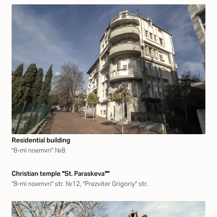
Residential building
"8-mi noemvri" №8
Christian temple "St. Paraskeva""
"8-mi noemvri" str. №12, "Prezviter Grigoriy" str.