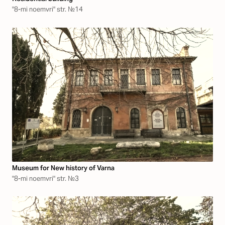
"8-mi noemvri" str. №14
Museum for New history of Varna
"8-mi noemvri" str. №3