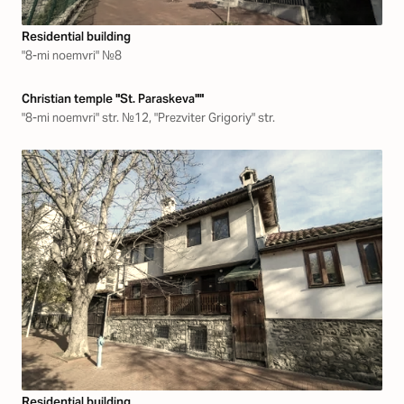
Residential building
"8-mi noemvri" №8
Christian temple "St. Paraskeva""
"8-mi noemvri" str. №12, "Prezviter Grigoriy" str.
Residential building