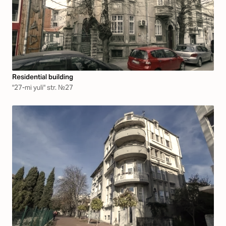
Residential building
"27-mi yuli" str. №27