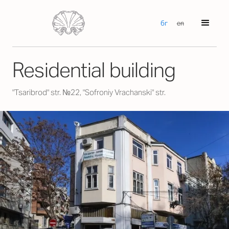
бг
en
Residential building
"Tsaribrod" str. №22, "Sofroniy Vrachanski" str.