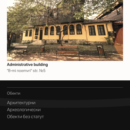
Аdministrative building
"8-mi noemvri" str. №5
Обекти
Архитектурни
Археологически
Обекти без статут