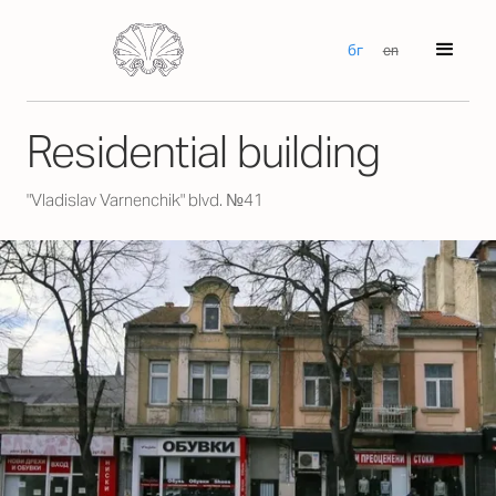
бг
en
Residential building
"Vladislav Varnenchik" blvd. №41