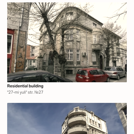
Residential building
"27-mi yuli" str. №27