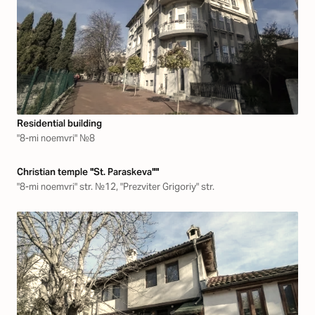
Residential building
"8-mi noemvri" №8
Christian temple "St. Paraskeva""
"8-mi noemvri" str. №12, "Prezviter Grigoriy" str.