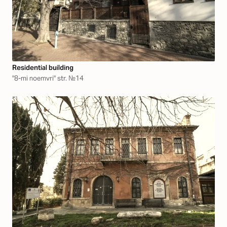
Residential building
"8-mi noemvri" str. №14