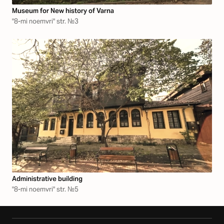
Museum for New history of Varna
"8-mi noemvri" str. №3
Аdministrative building
"8-mi noemvri" str. №5