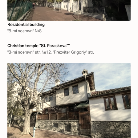
Residential building
"8-mi noemvri" №8
Christian temple "St. Paraskeva""
"8-mi noemvri" str. №12, "Prezviter Grigoriy" str.