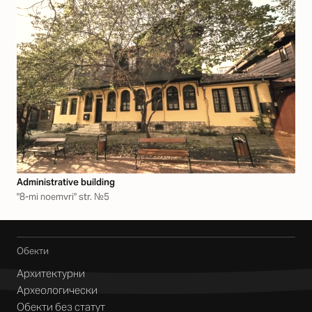
Аdministrative building
"8-mi noemvri" str. №5
Обекти
Архитектурни
Археологически
Обекти без статут