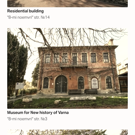
Residential building
"8-mi noemvri" str. №14
Museum for New history of Varna
"8-mi noemvri" str. №3