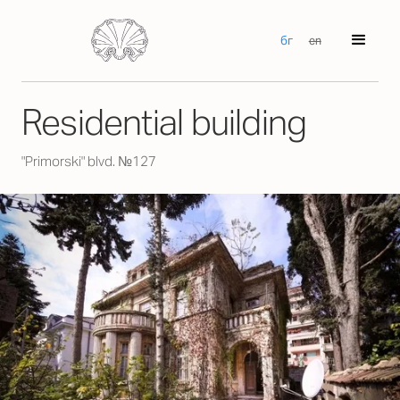
бг
en
Residential building
"Primorski" blvd. №127