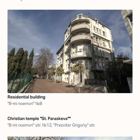
Residential building
"8-mi noemvri" №8
Christian temple "St. Paraskeva""
"8-mi noemvri" str. №12, "Prezviter Grigoriy" str.