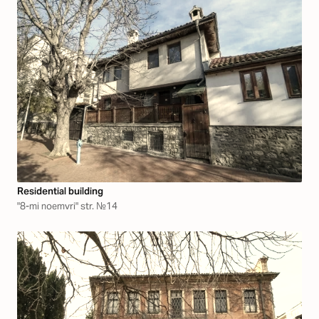
Residential building
"8-mi noemvri" str. №14