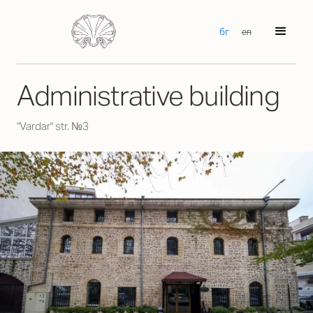
бг
en
Аdministrative building
"Vardar" str. №3