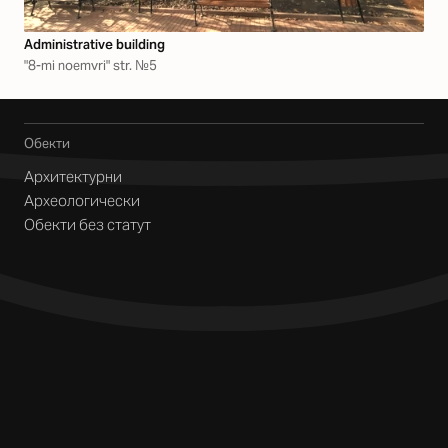
Аdministrative building
"8-mi noemvri" str. №5
Обекти
Архитектурни
Археологически
Обекти без статут