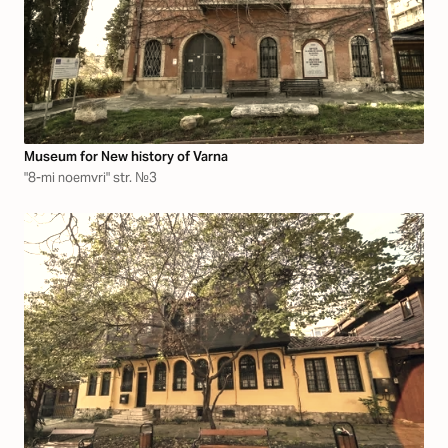
Museum for New history of Varna
"8-mi noemvri" str. №3