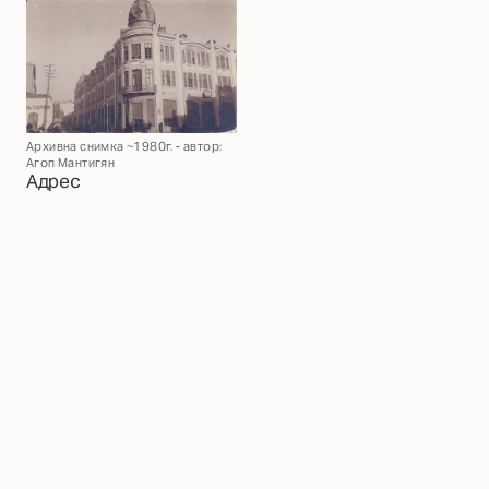
Архивна снимка ~1980г. - автор:
Агоп Мантигян
Адрес