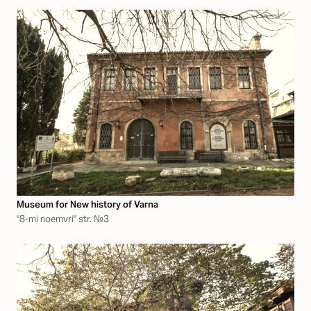
Museum for New history of Varna
"8-mi noemvri" str. №3