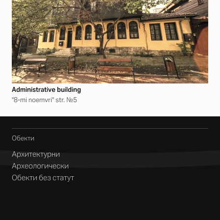
Аdministrative building
"8-mi noemvri" str. №5
Обекти
Архитектурни
Археологически
Обекти без статут