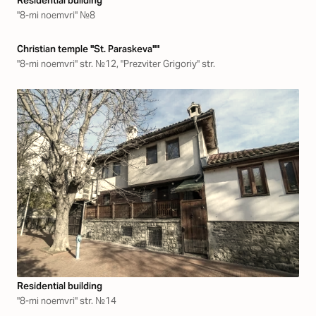
Residential building
"8-mi noemvri" №8
Christian temple "St. Paraskeva""
"8-mi noemvri" str. №12, "Prezviter Grigoriy" str.
Residential building
"8-mi noemvri" str. №14