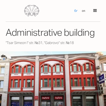
бг
en
Аdministrative building
"Tsar Simeon I" str. №31, "Gabrovo" str. №18