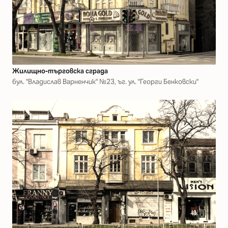
Жилищно-търговска сграда
бул. "Владислав Варненчик" №23, ъг. ул. "Георги Бенковски"