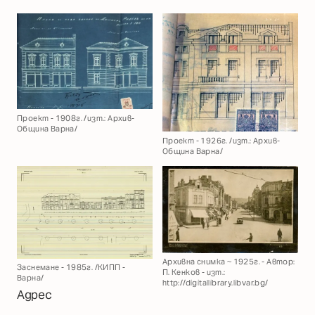
Проект - 1908г. /изт.: Архив-
Община Варна/
Проект - 1926г. /изт.: Архив-
Община Варна/
Архивна снимка ~ 1925г. - Автор:
Заснемане - 1985г. /КИПП -
П. Кенков - изт.:
Варна/
http://digitallibrary.libvar.bg/
Адрес