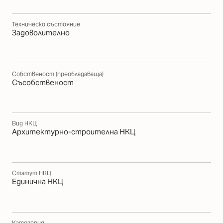
Техническо състояние
Задоволително
Собственост (преобладаваща)
Съсобственост
Вид НКЦ
Архитектурно-строителна НКЦ
Статут НКЦ
Единична НКЦ
Категория