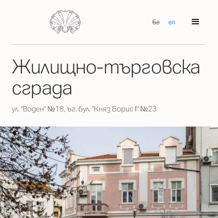
бг
en
Жилищно-търговска
сграда
ул. "Воден" №18, ъг. бул. "Княз Борис І" №23