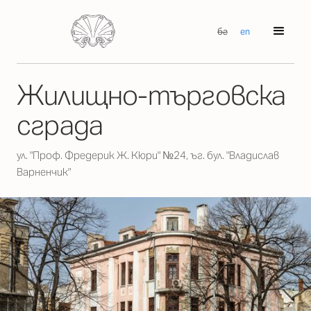
бг
en
Жилищно-търговска
сграда
ул. "Проф. Фредерик Ж. Кюри" №24, ъг. бул. "Владислав
Варненчик"