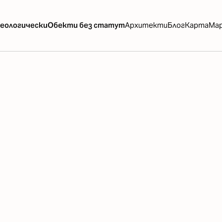
еологически
Обекти без статут
Архитекти
Блог
Карта
Ма