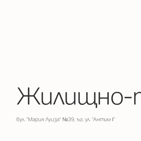
Жилищно-т
бул. "Мария Луиза" №39, ъг. ул. "Антим І"