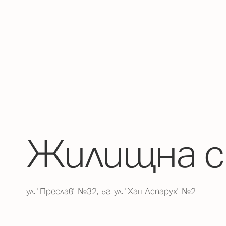
Жилищна с
ул. "Преслав" №32, ъг. ул. "Хан Аспарух" №2