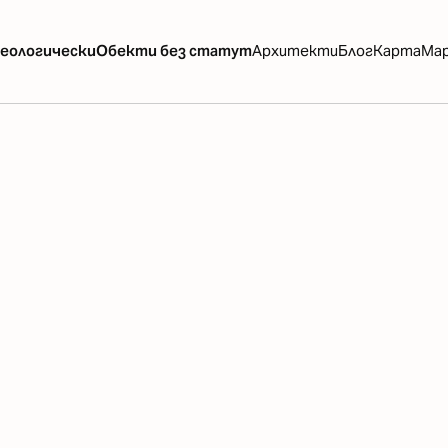
еологически
Обекти без статут
Архитекти
Блог
Карта
Ма