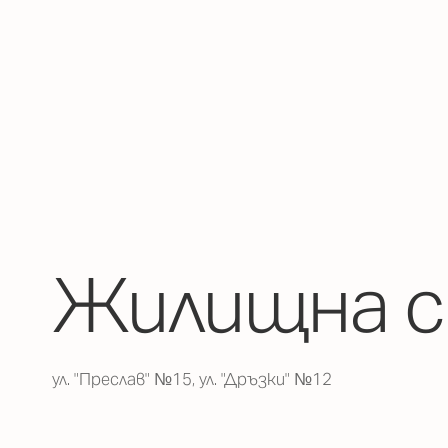
Жилищна с
ул. "Преслав" №15, ул. "Дръзки" №12